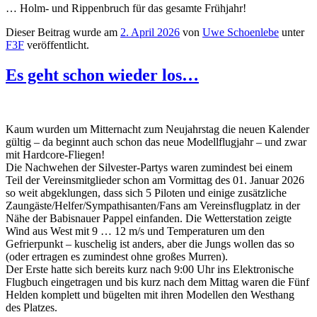
… Holm- und Rippenbruch für das gesamte Frühjahr!
Dieser Beitrag wurde am
2. April 2026
von
Uwe Schoenlebe
unter
F3F
veröffentlicht.
Es geht schon wieder los…
Kaum wurden um Mitternacht zum Neujahrstag die neuen Kalender
gültig – da beginnt auch schon das neue Modellflugjahr – und zwar
mit Hardcore-Fliegen!
Die Nachwehen der Silvester-Partys waren zumindest bei einem
Teil der Vereinsmitglieder schon am Vormittag des 01. Januar 2026
so weit abgeklungen, dass sich 5 Piloten und einige zusätzliche
Zaungäste/Helfer/Sympathisanten/Fans am Vereinsflugplatz in der
Nähe der Babisnauer Pappel einfanden. Die Wetterstation zeigte
Wind aus West mit 9 … 12 m/s und Temperaturen um den
Gefrierpunkt – kuschelig ist anders, aber die Jungs wollen das so
(oder ertragen es zumindest ohne großes Murren).
Der Erste hatte sich bereits kurz nach 9:00 Uhr ins Elektronische
Flugbuch eingetragen und bis kurz nach dem Mittag waren die Fünf
Helden komplett und bügelten mit ihren Modellen den Westhang
des Platzes.