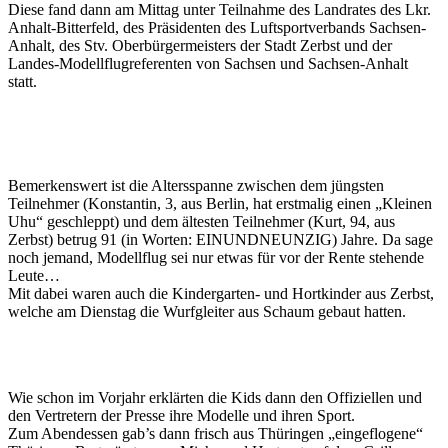
Diese fand dann am Mittag unter Teilnahme des Landrates des Lkr.
Anhalt-Bitterfeld, des Präsidenten des Luftsportverbands Sachsen-
Anhalt, des Stv. Oberbürgermeisters der Stadt Zerbst und der
Landes-Modellflugreferenten von Sachsen und Sachsen-Anhalt
statt.
Bemerkenswert ist die Altersspanne zwischen dem jüngsten
Teilnehmer (Konstantin, 3, aus Berlin, hat erstmalig einen „Kleinen
Uhu“ geschleppt) und dem ältesten Teilnehmer (Kurt, 94, aus
Zerbst) betrug 91 (in Worten: EINUNDNEUNZIG) Jahre. Da sage
noch jemand, Modellflug sei nur etwas für vor der Rente stehende
Leute…
Mit dabei waren auch die Kindergarten- und Hortkinder aus Zerbst,
welche am Dienstag die Wurfgleiter aus Schaum gebaut hatten.
Wie schon im Vorjahr erklärten die Kids dann den Offiziellen und
den Vertretern der Presse ihre Modelle und ihren Sport.
Zum Abendessen gab’s dann frisch aus Thüringen „eingeflogene“