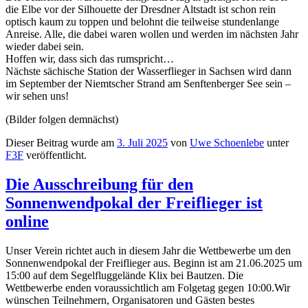
die Elbe vor der Silhouette der Dresdner Altstadt ist schon rein
optisch kaum zu toppen und belohnt die teilweise stundenlange
Anreise. Alle, die dabei waren wollen und werden im nächsten Jahr
wieder dabei sein.
Hoffen wir, dass sich das rumspricht…
Nächste sächische Station der Wasserflieger in Sachsen wird dann
im September der Niemtscher Strand am Senftenberger See sein –
wir sehen uns!
(Bilder folgen demnächst)
Dieser Beitrag wurde am
3. Juli 2025
von
Uwe Schoenlebe
unter
F3F
veröffentlicht.
Die Ausschreibung für den
Sonnenwendpokal der Freiflieger ist
online
Unser Verein richtet auch in diesem Jahr die Wettbewerbe um den
Sonnenwendpokal der Freiflieger aus. Beginn ist am 21.06.2025 um
15:00 auf dem Segelfluggelände Klix bei Bautzen. Die
Wettbewerbe enden voraussichtlich am Folgetag gegen 10:00.Wir
wünschen Teilnehmern, Organisatoren und Gästen bestes