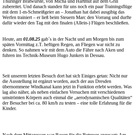
Thüringer Bratwürste, von Micha und Hartmut auf dem Grill
zubereitet. Und danach standen für uns noch ein paar Trainingsflüge
mit dem 1-m-Schmeißgeier an – Jonathan hat dabei ausgibig das
Werfen trainiert – er ließ beim Steuern Marc den Vorrang und durfte
dafür wieder den Tag mit den finalen (Allein-) Flügen beschließen.
Heute, am
01.08.25
gab´s in der Nacht und am Morgen bis zum
späten Vormittag z.T. heftigen Regen, an Fliegen war nicht zu
denken. So nahmen wir mit dem Auto die Fähre nach Aken und
fuhren ins Technik-Museum Hugo Junkers in Dessau.
Seit unserem letzten Besuch dort hat sich Einiges getan: Nicht nur
die Ausstellung ist ergänzt worden, auch der aus Dresden
übernommene Windkanal kann jetzt in Funktion erlebt werden. Was
lag also näher, als neben einfachen Versuchen mit verschiedenen
umströmten Körpern auch einmal die „aerodynamischen Qualitäten“
der Besucher bei ca. 80 km/h zu testen – eine tolle Erfahrung für die
Kinder.
Nach dem Mittagessen war Bauen für die Betreuer angesagt: Am