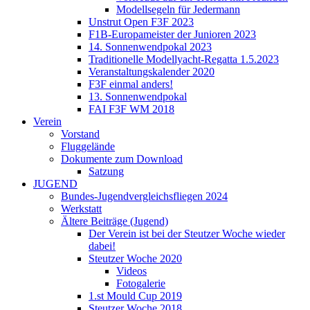
Modellsegeln für Jedermann
Unstrut Open F3F 2023
F1B-Europameister der Junioren 2023
14. Sonnenwendpokal 2023
Traditionelle Modellyacht-Regatta 1.5.2023
Veranstaltungskalender 2020
F3F einmal anders!
13. Sonnenwendpokal
FAI F3F WM 2018
Verein
Vorstand
Fluggelände
Dokumente zum Download
Satzung
JUGEND
Bundes-Jugendvergleichsfliegen 2024
Werkstatt
Ältere Beiträge (Jugend)
Der Verein ist bei der Steutzer Woche wieder
dabei!
Steutzer Woche 2020
Videos
Fotogalerie
1.st Mould Cup 2019
Steutzer Woche 2018