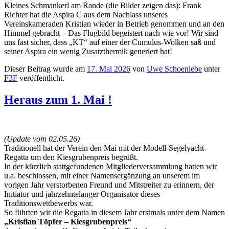
Kleines Schmankerl am Rande (die Bilder zeigen das): Frank
Richter hat die Aspira C aus dem Nachlass unseres
Vereinskameraden Kristian wieder in Betrieb genommen und an den
Himmel gebracht – Das Flugbild begeistert nach wie vor! Wir sind
uns fast sicher, dass „KT“ auf einer der Cumulus-Wolken saß und
seiner Aspira ein wenig Zusatzthermik generiert hat!
Dieser Beitrag wurde am
17. Mai 2026
von
Uwe Schoenlebe
unter
F3F
veröffentlicht.
Heraus zum 1. Mai !
(Update vom 02.05.26)
Traditionell hat der Verein den Mai mit der Modell-Segelyacht-
Regatta um den Kiesgrubenpreis begrüßt.
In der kürzlich stattgefundenen Mitgliederversammlung hatten wir
u.a. beschlossen, mit einer Namensergänzung an unserem im
vorigen Jahr verstorbenen Freund und Mitstreiter zu erinnern, der
Initiator und jahrzehntelanger Organisator dieses
Traditionswettbewerbs war.
So führten wir die Regatta in diesem Jahr erstmals unter dem Namen
„Kristian Töpfer – Kiesgrubenpreis“