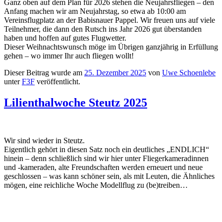
Ganz oben auf dem Plan für 2026 stehen die Neujahrsfliegen – den
Anfang machen wir am Neujahrstag, so etwa ab 10:00 am
Vereinsflugplatz an der Babisnauer Pappel. Wir freuen uns auf viele
Teilnehmer, die dann den Rutsch ins Jahr 2026 gut überstanden
haben und hoffen auf gutes Flugwetter.
Dieser Weihnachtswunsch möge im Übrigen ganzjährig in Erfüllung
gehen – wo immer Ihr auch fliegen wollt!
Dieser Beitrag wurde am
25. Dezember 2025
von
Uwe Schoenlebe
unter
F3F
veröffentlicht.
Lilienthalwoche Steutz 2025
Wir sind wieder in Steutz.
Eigentlich gehört in diesen Satz noch ein deutliches „ENDLICH“
hinein – denn schließlich sind wir hier unter Fliegerkameradinnen
und -kameraden, alte Freundschaften werden erneuert und neue
geschlossen – was kann schöner sein, als mit Leuten, die Ähnliches
mögen, eine reichliche Woche Modellflug zu (be)treiben…