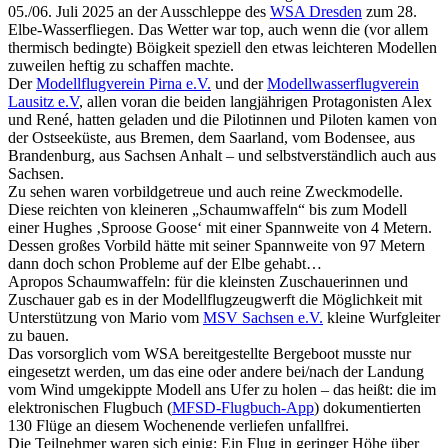
05./06. Juli 2025 an der Ausschleppe des
WSA Dresden
zum 28.
Elbe-Wasserfliegen. Das Wetter war top, auch wenn die (vor allem
thermisch bedingte) Böigkeit speziell den etwas leichteren Modellen
zuweilen heftig zu schaffen machte.
Der
Modellflugverein Pirna e.V.
und der
Modellwasserflugverein
Lausitz e.V
, allen voran die beiden langjährigen Protagonisten Alex
und René, hatten geladen und die Pilotinnen und Piloten kamen von
der Ostseeküste, aus Bremen, dem Saarland, vom Bodensee, aus
Brandenburg, aus Sachsen Anhalt – und selbstverständlich auch aus
Sachsen.
Zu sehen waren vorbildgetreue und auch reine Zweckmodelle.
Diese reichten von kleineren „Schaumwaffeln“ bis zum Modell
einer Hughes ‚Sproose Goose‘ mit einer Spannweite von 4 Metern.
Dessen großes Vorbild hätte mit seiner Spannweite von 97 Metern
dann doch schon Probleme auf der Elbe gehabt…
Apropos Schaumwaffeln: für die kleinsten Zuschauerinnen und
Zuschauer gab es in der Modellflugzeugwerft die Möglichkeit mit
Unterstützung von Mario vom
MSV Sachsen e.V.
kleine Wurfgleiter
zu bauen.
Das vorsorglich vom WSA bereitgestellte Bergeboot musste nur
eingesetzt werden, um das eine oder andere bei/nach der Landung
vom Wind umgekippte Modell ans Ufer zu holen – das heißt: die im
elektronischen Flugbuch (
MFSD-Flugbuch-App
) dokumentierten
130 Flüge an diesem Wochenende verliefen unfallfrei.
Die Teilnehmer waren sich einig: Ein Flug in geringer Höhe über