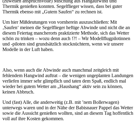
(zuweilen anspruchsvolle) Mischung aus Hangaufwind und
Thermik genießen konnten. Segelflieger wissen, dass bei guter
Thermik ebenso mit „Gutem Saufen“ zu rechnen ist.
Um hier Mißdeutungen von vornherein auszuschließen: Mit
‚Saufen‘ meinen die Segelflieger heftige Abwinde und nicht die an
diesem Feiertag mancherorts praktizierte Methode, sich das Wetter
schön zu trinken – wozu denn auch !?! – Wir Modellflugpilotinnen
und -piloten sind grundsätzlich stocknüchtern, wenn wir unsere
Modelle in der Luft haben.
Also, wenn auch die Abwinde auch manchmal zeitgleich mit
fehlendem Hangwind auftrat – die wenigen ungeplanten Landungen
verliefen immer sehr glimpflich und taten dem Spaß, endlich mal
wieder bei gutem Wetter am „Haushang“ aktiv sein zu können,
keinen Abbruch.
Und (fast) Alle, die anderweitig (z.B. mit ’nem Bollerwagen)
unterwegs waren und in der Nähe der Babisnauer Pappel das Wetter
sowie die Aussicht genießen wollten, sind an diesem Tag hoffentlich
voll auf ihre Kosten gekommen.