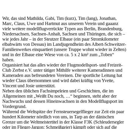
Wir, das sind Mathilda, Gabi, Tim (kurz), Tim (lang), Jonathan,
Marc, Claus, Uwe und Hartmut aus unserem Verein und gaaanz
viele weitere modellflugverrückte Typen aus Berlin, Brandenburg,
Niedersachsen, Sachsen-Anhalt, Sachsen und Thüringen, die sich –
wie jedes Jahr – in der Steutzer Elbaue (ein paar Stromkilometer
elbabwärts von Dessau) im Landjugendheim des Albert-Schweitzer-
Familienwerkes einquartiert (unsere Truppe wohnt wieder in Zelten)
und in der Elbaue eine Wiese von ca. 5 x 2 km² zum „Toben“
haben.
Organisiert hat das alles wieder der Flugmodellsport- und Freizeit-
Club Zerbst e.V. unter tätiger Mithilfe weiterer Kameradinnen und
Kameraden aus befreundeten Vereinen. Die sportliche Leitung hat
wieder Claus übernommen und wird dabei kräftig von Yvette,
Vincent und Josie unterstützt.
Neben den üblichen Fachsimpeleien und Geschichten, die im
Allgemeinen mit „Weißt Du noch, …“ beginnen, steht aber der
Nachwuchs und dessen Hineinwachsen in den Modellflugsport im
Vordergrund.
Während die Weltspitze der Fernsteuersegelflieger zur Zeit ein paar
hundert Kilometer nördlich von uns, in Tarp an der dänischen
Grenze um die Weltmeistertitel in der Klasse F3K (Schleudersegler
oder im Flieger-Jargon: Schmeißgeier) kämpft oder sich auf die