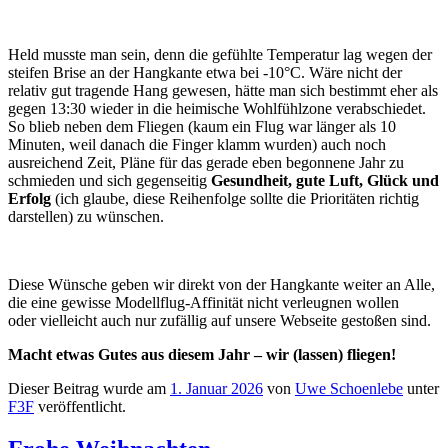
Held musste man sein, denn die gefühlte Temperatur lag wegen der
steifen Brise an der Hangkante etwa bei -10°C. Wäre nicht der
relativ gut tragende Hang gewesen, hätte man sich bestimmt eher als
gegen 13:30 wieder in die heimische Wohlfühlzone verabschiedet.
So blieb neben dem Fliegen (kaum ein Flug war länger als 10
Minuten, weil danach die Finger klamm wurden) auch noch
ausreichend Zeit, Pläne für das gerade eben begonnene Jahr zu
schmieden und sich gegenseitig
Gesundheit, gute Luft, Glück und
Erfolg
(ich glaube, diese Reihenfolge sollte die Prioritäten richtig
darstellen) zu wünschen.
Diese Wünsche geben wir direkt von der Hangkante weiter an Alle,
die eine gewisse Modellflug-Affinität nicht verleugnen wollen
oder vielleicht auch nur zufällig auf unsere Webseite gestoßen sind.
Macht etwas Gutes aus diesem Jahr – wir (lassen) fliegen!
Dieser Beitrag wurde am
1. Januar 2026
von
Uwe Schoenlebe
unter
F3F
veröffentlicht.