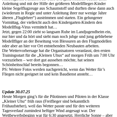
Anleitung und mit der Hilfe der größeren Modellflieger-Kinder
kleine Segelflugzeuge aus Schaumstoff und durften diese dann auch
(wiederum in Regie und unter Anleitung ihrer nur wenige Jahre
älteren „Fluglehrer“) austrimmen und starten. Ein gelungener
Vormittag, der vielleicht auch den Kindergarten-Kindern den
Modellflug-Virus vermittelt hat…
Jetzt, gegen 22:00 zieht so langsam Ruhe im Landjugendheim ein,
nur hier und da hört und sieht man noch jubge und jung gebliebene
Modellfliger an der Beseitung von Blessuren an den Flugmodellen
oder aber an hier vor Ort entstehenden Neubauten arbeiten.
Die Wettervorhersage hat die Organisatoren veranlasst, den ersten
Trainingsstart für die „Kleinen Uhus“ auf morgen Früh um 7:00 Uhr
vorzuziehen – wer dort gut aussehen möchte, hat seinen
Schönheitsschlaf bereits begonnen…
PS: Weitere Fotos werden nachgereicht, wenn das Wetter für’s
Fliegen nicht geeignet ist und kein Baudienst ansteht…
Update 30.07.25
Heute Morgen ging’s für die Pilotinnen und Piloten in der Klasse
„Kleiner Uhu“ früh raus (Freiflieger sind bekanntlich
Frühaufsteher), weil das Wetter passte und für den weiteren
Tagesverlauf zumindest heftiger Wind angesagt war. Der
Wettbewerbsbeginn war für 6:30 angesetzt. Herrliche Sonne – aber