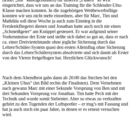
eingerichtet, dass wir uns an das Training für die Schleuder-Uhu-
Klasse machen konnten. In die zugehörigen Wettbewerbsflüge
konnten wir uns nicht mehr einordnen, aber für Marc, Tim und
Mathilda soll diese Woche ja auch zum Einstieg in die
Fernlenkfliegerei dienen und Jonathan hatte auch noch nie einen
„Schmeißgeier“ am Knüppel gesteuert. Er war aufgrund seiner
Vorkenntnisse der Erste und stellte sich dabei so gut an, dass er nach
ca. einer Dreiviertelstunde ohne jegliche Sicherung durch das
Lehrer/Schüler-System quasi den ersten Alleinflug ohne Sicherung
durch das Lehrer/Schülersystem absolvierte und sich damit als Erster
von den Vieren freigeflogen hat. Herzlichen Glückwunsch!
Nach dem Abendbrot gabs dann ab 20:00 das Stechen bei den
„Kleinen Uhus“ (im Bild rechts die Finalisten). Dem Vernehmen
nach gewann Marc mit einer Sekunde Vorsprung von Ben und mit
drei Sekunden Vorsprung vor Jonathan. Tim hatte Pech mit der
Technik und wurde somit Siebenter. Aber so etwas zu verkraften
gehört zu den Tugenden der Luftsportler – er trug’s mit Fassung und
hat ja auch noch ein paar Jahre, in denen er es erneut versuchen
wird.