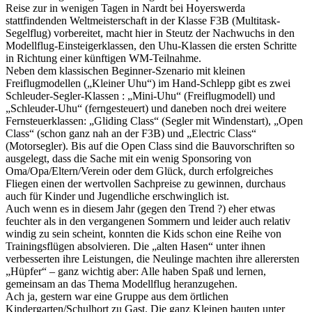
Reise zur in wenigen Tagen in Nardt bei Hoyerswerda
stattfindenden Weltmeisterschaft in der Klasse F3B (Multitask-
Segelflug) vorbereitet, macht hier in Steutz der Nachwuchs in den
Modellflug-Einsteigerklassen, den Uhu-Klassen die ersten Schritte
in Richtung einer künftigen WM-Teilnahme.
Neben dem klassischen Beginner-Szenario mit kleinen
Freiflugmodellen („Kleiner Uhu“) im Hand-Schlepp gibt es zwei
Schleuder-Segler-Klassen : „Mini-Uhu“ (Freiflugmodell) und
„Schleuder-Uhu“ (ferngesteuert) und daneben noch drei weitere
Fernsteuerklassen: „Gliding Class“ (Segler mit Windenstart), „Open
Class“ (schon ganz nah an der F3B) und „Electric Class“
(Motorsegler). Bis auf die Open Class sind die Bauvorschriften so
ausgelegt, dass die Sache mit ein wenig Sponsoring von
Oma/Opa/Eltern/Verein oder dem Glück, durch erfolgreiches
Fliegen einen der wertvollen Sachpreise zu gewinnen, durchaus
auch für Kinder und Jugendliche erschwinglich ist.
Auch wenn es in diesem Jahr (gegen den Trend ?) eher etwas
feuchter als in den vergangenen Sommern und leider auch relativ
windig zu sein scheint, konnten die Kids schon eine Reihe von
Trainingsflügen absolvieren. Die „alten Hasen“ unter ihnen
verbesserten ihre Leistungen, die Neulinge machten ihre allerersten
„Hüpfer“ – ganz wichtig aber: Alle haben Spaß und lernen,
gemeinsam an das Thema Modellflug heranzugehen.
Ach ja, gestern war eine Gruppe aus dem örtlichen
Kindergarten/Schulhort zu Gast. Die ganz Kleinen bauten unter