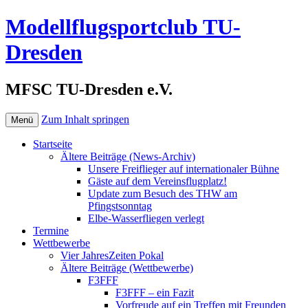
Modellflugsportclub TU-
Dresden
MFSC TU-Dresden e.V.
Zum Inhalt springen
Menü
Startseite
Ältere Beiträge (News-Archiv)
Unsere Freiflieger auf internationaler Bühne
Gäste auf dem Vereinsflugplatz!
Update zum Besuch des THW am
Pfingstsonntag
Elbe-Wasserfliegen verlegt
Termine
Wettbewerbe
Vier JahresZeiten Pokal
Ältere Beiträge (Wettbewerbe)
F3FFF
F3FFF – ein Fazit
Vorfreude auf ein Treffen mit Freunden