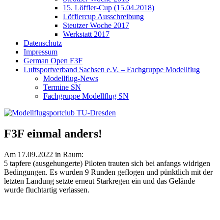
15. Löffler-Cup (15.04.2018)
Löfflercup Ausschreibung
Steutzer Woche 2017
Werkstatt 2017
Datenschutz
Impressum
German Open F3F
Luftsportverband Sachsen e.V. – Fachgruppe Modellflug
Modellflug-News
Termine SN
Fachgruppe Modellflug SN
F3F einmal anders!
Am 17.09.2022 in Raum:
5 tapfere (ausgehungerte) Piloten trauten sich bei anfangs widrigen
Bedingungen. Es wurden 9 Runden geflogen und pünktlich mit der
letzten Landung setzte erneut Starkregen ein und das Gelände
wurde fluchtartig verlassen.