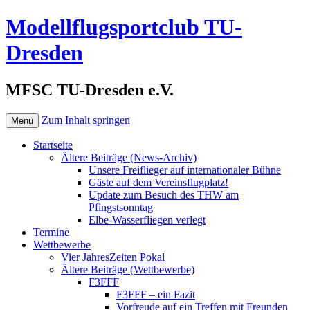
Modellflugsportclub TU-
Dresden
MFSC TU-Dresden e.V.
Zum Inhalt springen
Menü
Startseite
Ältere Beiträge (News-Archiv)
Unsere Freiflieger auf internationaler Bühne
Gäste auf dem Vereinsflugplatz!
Update zum Besuch des THW am
Pfingstsonntag
Elbe-Wasserfliegen verlegt
Termine
Wettbewerbe
Vier JahresZeiten Pokal
Ältere Beiträge (Wettbewerbe)
F3FFF
F3FFF – ein Fazit
Vorfreude auf ein Treffen mit Freunden