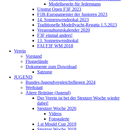
Modellsegeln für Jedermann
Unstrut Open F3F 2023
F1B-Europameister der Junioren 2023
14. Sonnenwendpokal 2023
Traditionelle Modellyacht-Regatta 1.5.2023
Veranstaltungskalender 2020
F3F einmal anders!
13. Sonnenwendpokal
FAI F3F WM 2018
Verein
Vorstand
Fluggelände
Dokumente zum Download
Satzung
JUGEND
Bundes-Jugendvergleichsfliegen 2024
Werkstatt
Ältere Beiträge (Jugend)
Der Verein ist bei der Steutzer Woche wieder
dabei!
Steutzer Woche 2020
Videos
Fotogalerie
1.st Mould Cup 2019
Steutzer Woche 2018