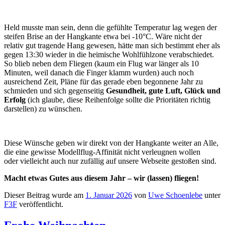
Held musste man sein, denn die gefühlte Temperatur lag wegen der
steifen Brise an der Hangkante etwa bei -10°C. Wäre nicht der
relativ gut tragende Hang gewesen, hätte man sich bestimmt eher als
gegen 13:30 wieder in die heimische Wohlfühlzone verabschiedet.
So blieb neben dem Fliegen (kaum ein Flug war länger als 10
Minuten, weil danach die Finger klamm wurden) auch noch
ausreichend Zeit, Pläne für das gerade eben begonnene Jahr zu
schmieden und sich gegenseitig
Gesundheit, gute Luft, Glück und
Erfolg
(ich glaube, diese Reihenfolge sollte die Prioritäten richtig
darstellen) zu wünschen.
Diese Wünsche geben wir direkt von der Hangkante weiter an Alle,
die eine gewisse Modellflug-Affinität nicht verleugnen wollen
oder vielleicht auch nur zufällig auf unsere Webseite gestoßen sind.
Macht etwas Gutes aus diesem Jahr – wir (lassen) fliegen!
Dieser Beitrag wurde am
1. Januar 2026
von
Uwe Schoenlebe
unter
F3F
veröffentlicht.