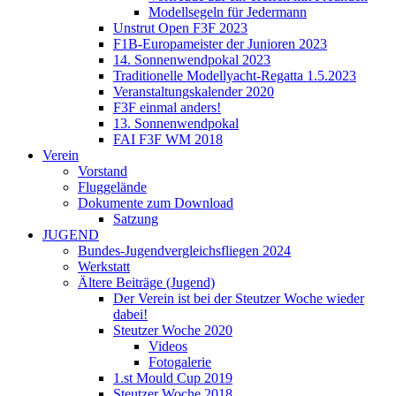
Modellsegeln für Jedermann
Unstrut Open F3F 2023
F1B-Europameister der Junioren 2023
14. Sonnenwendpokal 2023
Traditionelle Modellyacht-Regatta 1.5.2023
Veranstaltungskalender 2020
F3F einmal anders!
13. Sonnenwendpokal
FAI F3F WM 2018
Verein
Vorstand
Fluggelände
Dokumente zum Download
Satzung
JUGEND
Bundes-Jugendvergleichsfliegen 2024
Werkstatt
Ältere Beiträge (Jugend)
Der Verein ist bei der Steutzer Woche wieder
dabei!
Steutzer Woche 2020
Videos
Fotogalerie
1.st Mould Cup 2019
Steutzer Woche 2018