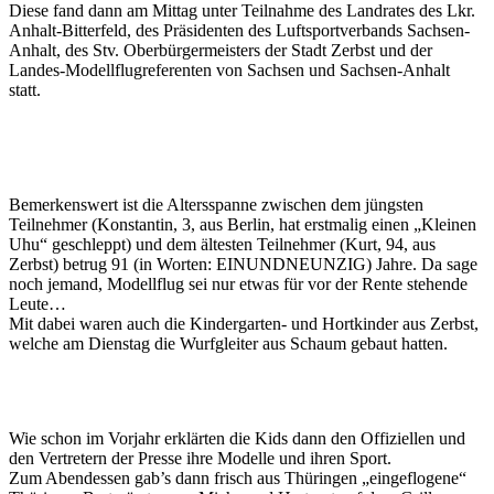
Diese fand dann am Mittag unter Teilnahme des Landrates des Lkr.
Anhalt-Bitterfeld, des Präsidenten des Luftsportverbands Sachsen-
Anhalt, des Stv. Oberbürgermeisters der Stadt Zerbst und der
Landes-Modellflugreferenten von Sachsen und Sachsen-Anhalt
statt.
Bemerkenswert ist die Altersspanne zwischen dem jüngsten
Teilnehmer (Konstantin, 3, aus Berlin, hat erstmalig einen „Kleinen
Uhu“ geschleppt) und dem ältesten Teilnehmer (Kurt, 94, aus
Zerbst) betrug 91 (in Worten: EINUNDNEUNZIG) Jahre. Da sage
noch jemand, Modellflug sei nur etwas für vor der Rente stehende
Leute…
Mit dabei waren auch die Kindergarten- und Hortkinder aus Zerbst,
welche am Dienstag die Wurfgleiter aus Schaum gebaut hatten.
Wie schon im Vorjahr erklärten die Kids dann den Offiziellen und
den Vertretern der Presse ihre Modelle und ihren Sport.
Zum Abendessen gab’s dann frisch aus Thüringen „eingeflogene“