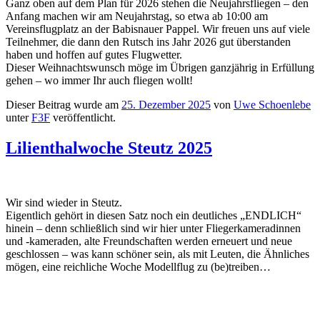
Ganz oben auf dem Plan für 2026 stehen die Neujahrsfliegen – den
Anfang machen wir am Neujahrstag, so etwa ab 10:00 am
Vereinsflugplatz an der Babisnauer Pappel. Wir freuen uns auf viele
Teilnehmer, die dann den Rutsch ins Jahr 2026 gut überstanden
haben und hoffen auf gutes Flugwetter.
Dieser Weihnachtswunsch möge im Übrigen ganzjährig in Erfüllung
gehen – wo immer Ihr auch fliegen wollt!
Dieser Beitrag wurde am
25. Dezember 2025
von
Uwe Schoenlebe
unter
F3F
veröffentlicht.
Lilienthalwoche Steutz 2025
Wir sind wieder in Steutz.
Eigentlich gehört in diesen Satz noch ein deutliches „ENDLICH“
hinein – denn schließlich sind wir hier unter Fliegerkameradinnen
und -kameraden, alte Freundschaften werden erneuert und neue
geschlossen – was kann schöner sein, als mit Leuten, die Ähnliches
mögen, eine reichliche Woche Modellflug zu (be)treiben…