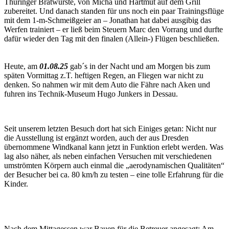
Thüringer Bratwürste, von Micha und Hartmut auf dem Grill
zubereitet. Und danach standen für uns noch ein paar Trainingsflüge
mit dem 1-m-Schmeißgeier an – Jonathan hat dabei ausgibig das
Werfen trainiert – er ließ beim Steuern Marc den Vorrang und durfte
dafür wieder den Tag mit den finalen (Allein-) Flügen beschließen.
Heute, am
01.08.25
gab´s in der Nacht und am Morgen bis zum
späten Vormittag z.T. heftigen Regen, an Fliegen war nicht zu
denken. So nahmen wir mit dem Auto die Fähre nach Aken und
fuhren ins Technik-Museum Hugo Junkers in Dessau.
Seit unserem letzten Besuch dort hat sich Einiges getan: Nicht nur
die Ausstellung ist ergänzt worden, auch der aus Dresden
übernommene Windkanal kann jetzt in Funktion erlebt werden. Was
lag also näher, als neben einfachen Versuchen mit verschiedenen
umströmten Körpern auch einmal die „aerodynamischen Qualitäten“
der Besucher bei ca. 80 km/h zu testen – eine tolle Erfahrung für die
Kinder.
Nach dem Mittagessen war Bauen für die Betreuer angesagt: Am