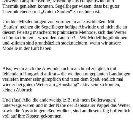
(zuweilen anspruchsvolle) Mischung aus Hangaufwind und
Thermik genießen konnten. Segelflieger wissen, dass bei guter
Thermik ebenso mit „Gutem Saufen“ zu rechnen ist.
Um hier Mißdeutungen von vornherein auszuschließen: Mit
‚Saufen‘ meinen die Segelflieger heftige Abwinde und nicht die an
diesem Feiertag mancherorts praktizierte Methode, sich das Wetter
schön zu trinken – wozu denn auch !?! – Wir Modellflugpilotinnen
und -piloten sind grundsätzlich stocknüchtern, wenn wir unsere
Modelle in der Luft haben.
Also, wenn auch die Abwinde auch manchmal zeitgleich mit
fehlendem Hangwind auftrat – die wenigen ungeplanten Landungen
verliefen immer sehr glimpflich und taten dem Spaß, endlich mal
wieder bei gutem Wetter am „Haushang“ aktiv sein zu können,
keinen Abbruch.
Und (fast) Alle, die anderweitig (z.B. mit ’nem Bollerwagen)
unterwegs waren und in der Nähe der Babisnauer Pappel das Wetter
sowie die Aussicht genießen wollten, sind an diesem Tag hoffentlich
voll auf ihre Kosten gekommen.