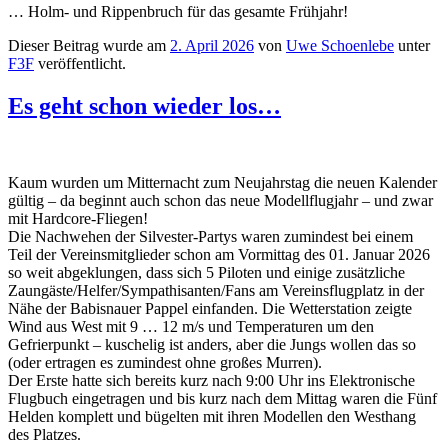
… Holm- und Rippenbruch für das gesamte Frühjahr!
Dieser Beitrag wurde am
2. April 2026
von
Uwe Schoenlebe
unter
F3F
veröffentlicht.
Es geht schon wieder los…
Kaum wurden um Mitternacht zum Neujahrstag die neuen Kalender
gültig – da beginnt auch schon das neue Modellflugjahr – und zwar
mit Hardcore-Fliegen!
Die Nachwehen der Silvester-Partys waren zumindest bei einem
Teil der Vereinsmitglieder schon am Vormittag des 01. Januar 2026
so weit abgeklungen, dass sich 5 Piloten und einige zusätzliche
Zaungäste/Helfer/Sympathisanten/Fans am Vereinsflugplatz in der
Nähe der Babisnauer Pappel einfanden. Die Wetterstation zeigte
Wind aus West mit 9 … 12 m/s und Temperaturen um den
Gefrierpunkt – kuschelig ist anders, aber die Jungs wollen das so
(oder ertragen es zumindest ohne großes Murren).
Der Erste hatte sich bereits kurz nach 9:00 Uhr ins Elektronische
Flugbuch eingetragen und bis kurz nach dem Mittag waren die Fünf
Helden komplett und bügelten mit ihren Modellen den Westhang
des Platzes.