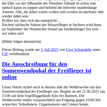
die Elbe vor der Silhouette der Dresdner Altstadt ist schon rein
optisch kaum zu toppen und belohnt die teilweise stundenlange
Anreise. Alle, die dabei waren wollen und werden im nächsten Jahr
wieder dabei sein.
Hoffen wir, dass sich das rumspricht…
Nächste sächische Station der Wasserflieger in Sachsen wird dann
im September der Niemtscher Strand am Senftenberger See sein –
wir sehen uns!
(Bilder folgen demnächst)
Dieser Beitrag wurde am
3. Juli 2025
von
Uwe Schoenlebe
unter
F3F
veröffentlicht.
Die Ausschreibung für den
Sonnenwendpokal der Freiflieger ist
online
Unser Verein richtet auch in diesem Jahr die Wettbewerbe um den
Sonnenwendpokal der Freiflieger aus. Beginn ist am 21.06.2025 um
15:00 auf dem Segelfluggelände Klix bei Bautzen. Die
Wettbewerbe enden voraussichtlich am Folgetag gegen 10:00.Wir
wünschen Teilnehmern, Organisatoren und Gästen bestes