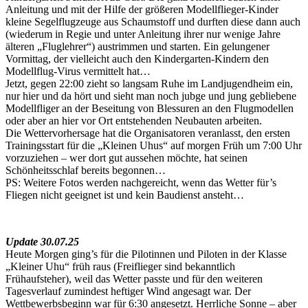
Anleitung und mit der Hilfe der größeren Modellflieger-Kinder
kleine Segelflugzeuge aus Schaumstoff und durften diese dann auch
(wiederum in Regie und unter Anleitung ihrer nur wenige Jahre
älteren „Fluglehrer“) austrimmen und starten. Ein gelungener
Vormittag, der vielleicht auch den Kindergarten-Kindern den
Modellflug-Virus vermittelt hat…
Jetzt, gegen 22:00 zieht so langsam Ruhe im Landjugendheim ein,
nur hier und da hört und sieht man noch jubge und jung gebliebene
Modellfliger an der Beseitung von Blessuren an den Flugmodellen
oder aber an hier vor Ort entstehenden Neubauten arbeiten.
Die Wettervorhersage hat die Organisatoren veranlasst, den ersten
Trainingsstart für die „Kleinen Uhus“ auf morgen Früh um 7:00 Uhr
vorzuziehen – wer dort gut aussehen möchte, hat seinen
Schönheitsschlaf bereits begonnen…
PS: Weitere Fotos werden nachgereicht, wenn das Wetter für’s
Fliegen nicht geeignet ist und kein Baudienst ansteht…
Update 30.07.25
Heute Morgen ging’s für die Pilotinnen und Piloten in der Klasse
„Kleiner Uhu“ früh raus (Freiflieger sind bekanntlich
Frühaufsteher), weil das Wetter passte und für den weiteren
Tagesverlauf zumindest heftiger Wind angesagt war. Der
Wettbewerbsbeginn war für 6:30 angesetzt. Herrliche Sonne – aber