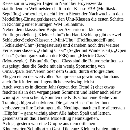
Reise zur in wenigen Tagen in Nardt bei Hoyerswerda
stattfindenden Weltmeisterschaft in der Klasse F3B (Multitask-
Segelflug) vorbereitet, macht hier in Steutz der Nachwuchs in den
Modellflug-Einsteigerklassen, den Uhu-Klassen die ersten Schritte
in Richtung einer künftigen WM-Teilnahme.
Neben dem klassischen Beginner-Szenario mit kleinen
Freiflugmodellen („Kleiner Uhu“) im Hand-Schlepp gibt es zwei
Schleuder-Segler-Klassen : „Mini-Uhu“ (Freiflugmodell) und
„Schleuder-Uhu“ (ferngesteuert) und daneben noch drei weitere
Fernsteuerklassen: „Gliding Class“ (Segler mit Windenstart), „Open
Class“ (schon ganz nah an der F3B) und „Electric Class“
(Motorsegler). Bis auf die Open Class sind die Bauvorschriften so
ausgelegt, dass die Sache mit ein wenig Sponsoring von
Oma/Opa/Eltern/Verein oder dem Glück, durch erfolgreiches
Fliegen einen der wertvollen Sachpreise zu gewinnen, durchaus
auch für Kinder und Jugendliche erschwinglich ist.
Auch wenn es in diesem Jahr (gegen den Trend ?) eher etwas
feuchter als in den vergangenen Sommern und leider auch relativ
windig zu sein scheint, konnten die Kids schon eine Reihe von
Trainingsflügen absolvieren. Die „alten Hasen“ unter ihnen
verbesserten ihre Leistungen, die Neulinge machten ihre allerersten
„Hüpfer“ – ganz wichtig aber: Alle haben Spaß und lernen,
gemeinsam an das Thema Modellflug heranzugehen.
Ach ja, gestern war eine Gruppe aus dem örtlichen
Kindergarten/Schulhort zu Gast. Die ganz Kleinen bauten unter