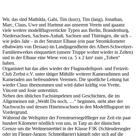
Wir, das sind Mathilda, Gabi, Tim (kurz), Tim (lang), Jonathan,
Marc, Claus, Uwe und Hartmut aus unserem Verein und gaaanz
viele weitere modellflugverrückte Typen aus Berlin, Brandenburg,
Niedersachsen, Sachsen-Anhalt, Sachsen und Thüringen, die sich –
wie jedes Jahr – in der Steutzer Elbaue (ein paar Stromkilometer
elbabwärts von Dessau) im Landjugendheim des Albert-Schweitzer-
Familienwerkes einquartiert (unsere Truppe wohnt wieder in Zelten)
und in der Elbaue eine Wiese von ca. 5 x 2 km² zum „Toben“
haben.
Organisiert hat das alles wieder der Flugmodellsport- und Freizeit-
Club Zerbst e.V. unter tätiger Mithilfe weiterer Kameradinnen und
Kameraden aus befreundeten Vereinen. Die sportliche Leitung hat
wieder Claus übernommen und wird dabei kräftig von Yvette,
Vincent und Josie unterstützt.
Neben den üblichen Fachsimpeleien und Geschichten, die im
Allgemeinen mit „Weißt Du noch, …“ beginnen, steht aber der
Nachwuchs und dessen Hineinwachsen in den Modellflugsport im
Vordergrund.
Während die Weltspitze der Fernsteuersegelflieger zur Zeit ein paar
hundert Kilometer nördlich von uns, in Tarp an der dänischen
Grenze um die Weltmeistertitel in der Klasse F3K (Schleudersegler
oder im Flieger-Jargon: Schmeißgeier) kämpft oder sich auf die