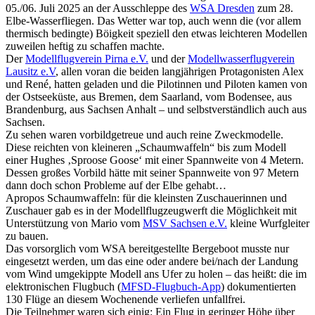
05./06. Juli 2025 an der Ausschleppe des
WSA Dresden
zum 28.
Elbe-Wasserfliegen. Das Wetter war top, auch wenn die (vor allem
thermisch bedingte) Böigkeit speziell den etwas leichteren Modellen
zuweilen heftig zu schaffen machte.
Der
Modellflugverein Pirna e.V.
und der
Modellwasserflugverein
Lausitz e.V
, allen voran die beiden langjährigen Protagonisten Alex
und René, hatten geladen und die Pilotinnen und Piloten kamen von
der Ostseeküste, aus Bremen, dem Saarland, vom Bodensee, aus
Brandenburg, aus Sachsen Anhalt – und selbstverständlich auch aus
Sachsen.
Zu sehen waren vorbildgetreue und auch reine Zweckmodelle.
Diese reichten von kleineren „Schaumwaffeln“ bis zum Modell
einer Hughes ‚Sproose Goose‘ mit einer Spannweite von 4 Metern.
Dessen großes Vorbild hätte mit seiner Spannweite von 97 Metern
dann doch schon Probleme auf der Elbe gehabt…
Apropos Schaumwaffeln: für die kleinsten Zuschauerinnen und
Zuschauer gab es in der Modellflugzeugwerft die Möglichkeit mit
Unterstützung von Mario vom
MSV Sachsen e.V.
kleine Wurfgleiter
zu bauen.
Das vorsorglich vom WSA bereitgestellte Bergeboot musste nur
eingesetzt werden, um das eine oder andere bei/nach der Landung
vom Wind umgekippte Modell ans Ufer zu holen – das heißt: die im
elektronischen Flugbuch (
MFSD-Flugbuch-App
) dokumentierten
130 Flüge an diesem Wochenende verliefen unfallfrei.
Die Teilnehmer waren sich einig: Ein Flug in geringer Höhe über