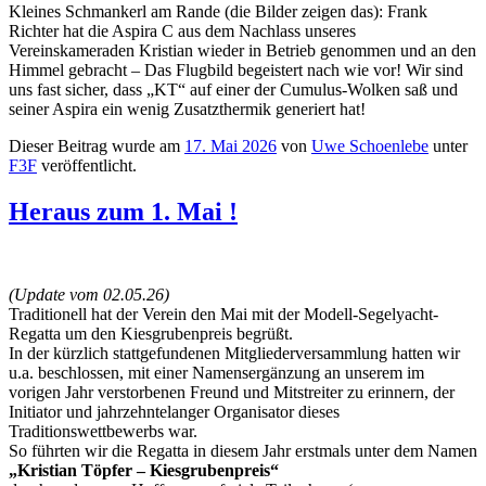
Kleines Schmankerl am Rande (die Bilder zeigen das): Frank
Richter hat die Aspira C aus dem Nachlass unseres
Vereinskameraden Kristian wieder in Betrieb genommen und an den
Himmel gebracht – Das Flugbild begeistert nach wie vor! Wir sind
uns fast sicher, dass „KT“ auf einer der Cumulus-Wolken saß und
seiner Aspira ein wenig Zusatzthermik generiert hat!
Dieser Beitrag wurde am
17. Mai 2026
von
Uwe Schoenlebe
unter
F3F
veröffentlicht.
Heraus zum 1. Mai !
(Update vom 02.05.26)
Traditionell hat der Verein den Mai mit der Modell-Segelyacht-
Regatta um den Kiesgrubenpreis begrüßt.
In der kürzlich stattgefundenen Mitgliederversammlung hatten wir
u.a. beschlossen, mit einer Namensergänzung an unserem im
vorigen Jahr verstorbenen Freund und Mitstreiter zu erinnern, der
Initiator und jahrzehntelanger Organisator dieses
Traditionswettbewerbs war.
So führten wir die Regatta in diesem Jahr erstmals unter dem Namen
„Kristian Töpfer – Kiesgrubenpreis“