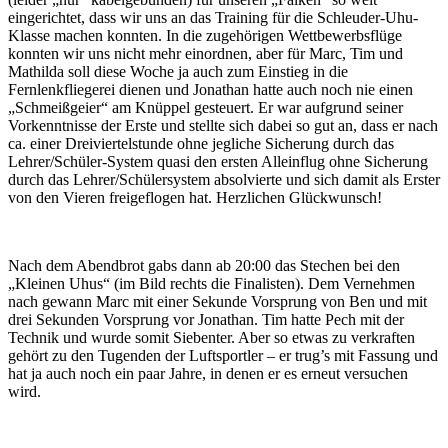
eingerichtet, dass wir uns an das Training für die Schleuder-Uhu-
Klasse machen konnten. In die zugehörigen Wettbewerbsflüge
konnten wir uns nicht mehr einordnen, aber für Marc, Tim und
Mathilda soll diese Woche ja auch zum Einstieg in die
Fernlenkfliegerei dienen und Jonathan hatte auch noch nie einen
„Schmeißgeier“ am Knüppel gesteuert. Er war aufgrund seiner
Vorkenntnisse der Erste und stellte sich dabei so gut an, dass er nach
ca. einer Dreiviertelstunde ohne jegliche Sicherung durch das
Lehrer/Schüler-System quasi den ersten Alleinflug ohne Sicherung
durch das Lehrer/Schülersystem absolvierte und sich damit als Erster
von den Vieren freigeflogen hat. Herzlichen Glückwunsch!
Nach dem Abendbrot gabs dann ab 20:00 das Stechen bei den
„Kleinen Uhus“ (im Bild rechts die Finalisten). Dem Vernehmen
nach gewann Marc mit einer Sekunde Vorsprung von Ben und mit
drei Sekunden Vorsprung vor Jonathan. Tim hatte Pech mit der
Technik und wurde somit Siebenter. Aber so etwas zu verkraften
gehört zu den Tugenden der Luftsportler – er trug’s mit Fassung und
hat ja auch noch ein paar Jahre, in denen er es erneut versuchen
wird.