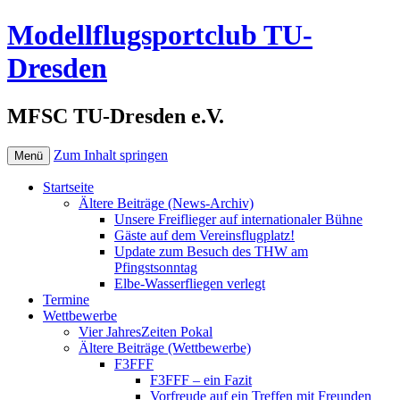
Modellflugsportclub TU-
Dresden
MFSC TU-Dresden e.V.
Zum Inhalt springen
Menü
Startseite
Ältere Beiträge (News-Archiv)
Unsere Freiflieger auf internationaler Bühne
Gäste auf dem Vereinsflugplatz!
Update zum Besuch des THW am
Pfingstsonntag
Elbe-Wasserfliegen verlegt
Termine
Wettbewerbe
Vier JahresZeiten Pokal
Ältere Beiträge (Wettbewerbe)
F3FFF
F3FFF – ein Fazit
Vorfreude auf ein Treffen mit Freunden